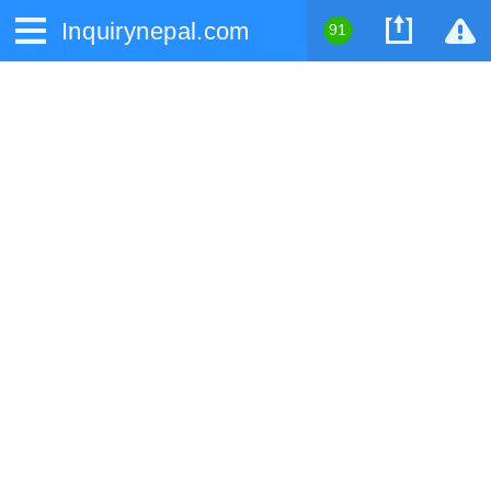
Inquirynepal.com
91