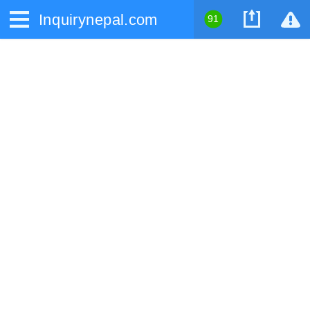
Inquirynepal.com
91