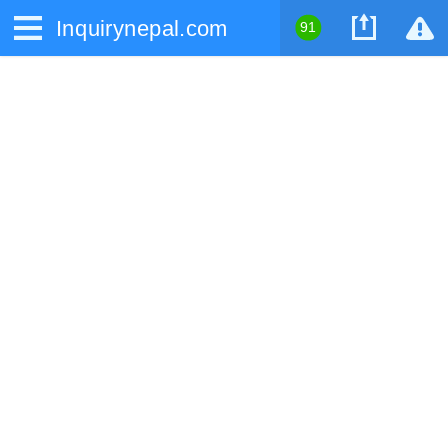
Inquirynepal.com
91