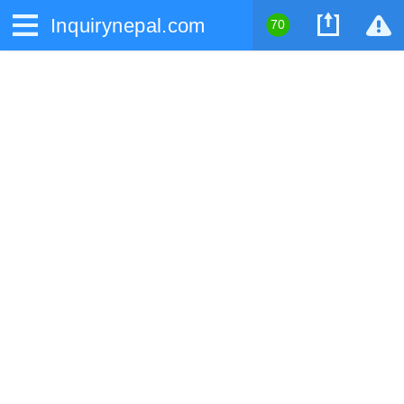
Inquirynepal.com
70