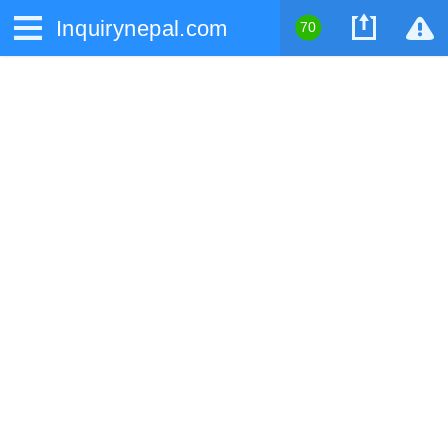
Inquirynepal.com
70