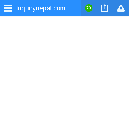
Inquirynepal.com
70