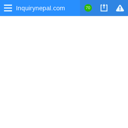
Inquirynepal.com
70