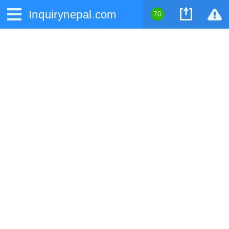
Inquirynepal.com
70